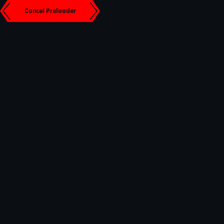
Cancel Preloader
Bienvenue chez
FlashGame
Tours
06 34 82 51 12
ACCUEIL