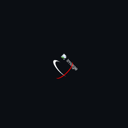
Ici, pas de contenu jetable : on privilégie
la
relation directe et personnalisée
.
Si vous êtes arrivé jusqu’ici, c’est que vous êtes
probablement déjà dans la boucle.
🧠 Vous savez ce que vous faites.
📩 Un simple mot de passe suffit pour
débloquer la suite.
👉 Le code d’accès est transmis
uniquement aux clients FlashGameTours, par
WhatsApp ou par email.
Bienvenue dans les coulisses de
FlashGameTours.
Installation de fichier NSP XCI avec liens
directs sur ta Nintendo Switch.